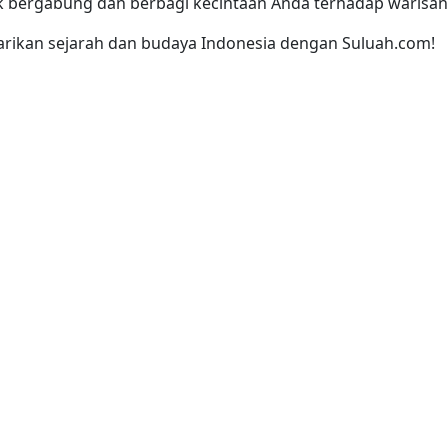
k bergabung dan berbagi kecintaan Anda terhadap warisan
tarikan sejarah dan budaya Indonesia dengan Suluah.com!