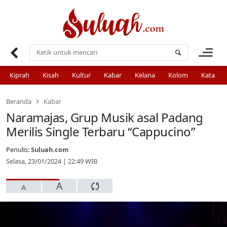
Skip
to
content
Kiprah
Kisah
Kultur
Kabar
Kelana
Kolom
Kata
Beranda
Kabar
Naramajas, Grup Musik asal Padang
Merilis Single Terbaru “Cappucino”
Penulis:
Suluah.com
Selasa, 23/01/2024 | 22:49 WIB
A
A