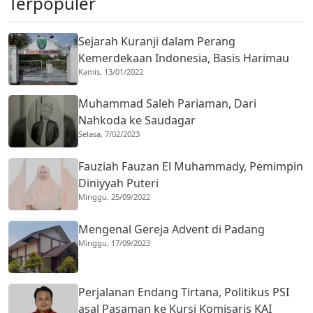
Terpopuler
Sejarah Kuranji dalam Perang
Kemerdekaan Indonesia, Basis Harimau
Kamis, 13/01/2022
Kuranji
Muhammad Saleh Pariaman, Dari
Nahkoda ke Saudagar
Selasa, 7/02/2023
Fauziah Fauzan El Muhammady, Pemimpin
Diniyyah Puteri
Minggu, 25/09/2022
Mengenal Gereja Advent di Padang
Minggu, 17/09/2023
Perjalanan Endang Tirtana, Politikus PSI
asal Pasaman ke Kursi Komisaris KAI