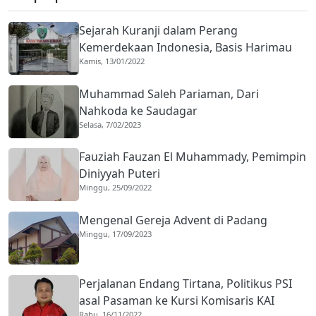
Sejarah Kuranji dalam Perang
Kemerdekaan Indonesia, Basis Harimau
Kamis, 13/01/2022
Kuranji
Muhammad Saleh Pariaman, Dari
Nahkoda ke Saudagar
Selasa, 7/02/2023
Fauziah Fauzan El Muhammady, Pemimpin
Diniyyah Puteri
Minggu, 25/09/2022
Mengenal Gereja Advent di Padang
Minggu, 17/09/2023
Perjalanan Endang Tirtana, Politikus PSI
asal Pasaman ke Kursi Komisaris KAI
Rabu, 16/11/2022