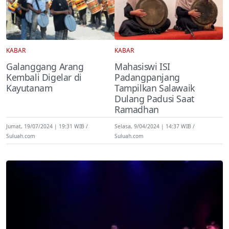
KABAR
KABAR
Galanggang Arang
Mahasiswi ISI
Kembali Digelar di
Padangpanjang
Kayutanam
Tampilkan Salawaik
Dulang Padusi Saat
Ramadhan
Jumat, 19/07/2024 | 19:31 WIB
Selasa, 9/04/2024 | 14:37 WIB
Suluah.com
Suluah.com