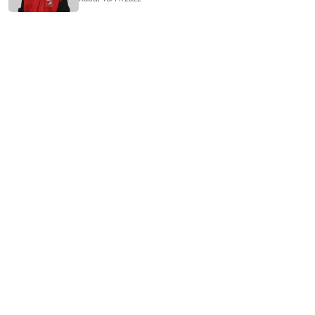
© 2026 Suluah.com. Hak Cipta Dilindungi Hukum.
Tentang
•
Editorial
•
Kontak
•
Privacy
•
Sitemap