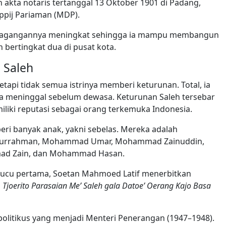
akta notaris tertanggal 13 Oktober 1901 di Padang,
ppij Pariaman (MDP).
rdagangannya meningkat sehingga ia mampu membangun
 bertingkat dua di pusat kota.
 Saleh
etapi tidak semua istrinya memberi keturunan. Total, ia
nya meninggal sebelum dewasa. Keturunan Saleh tersebar
liki reputasi sebagai orang terkemuka Indonesia.
ri banyak anak, yakni sebelas. Mereka adalah
bdurrahman, Mohammad Umar, Mohammad Zainuddin,
mad Zain, dan Mohammad Hasan.
. Cucu pertama, Soetan Mahmoed Latif menerbitkan
l
Tjoerito Parasaian Me’ Saleh gala Datoe’ Oerang Kajo Basa
 politikus yang menjadi Menteri Penerangan (1947–1948).