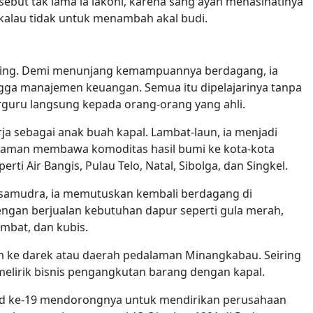
ebut tak lama ia lakoni, karena sang ayah menasihatinya
kalau tidak untuk menambah akal budi.
ering. Demi menunjang kemampuannya berdagang, ia
ngga manajemen keuangan. Semua itu dipelajarinya tanpa
guru langsung kepada orang-orang yang ahli.
rja sebagai anak buah kapal. Lambat-laun, ia menjadi
riaman membawa komoditas hasil bumi ke kota-kota
rti Air Bangis, Pulau Telo, Natal, Sibolga, dan Singkel.
 samudra, ia memutuskan kembali berdagang di
engan berjualan kebutuhan dapur seperti gula merah,
ambat, dan kubis.
am ke darek atau daerah pedalaman Minangkabau. Seiring
elirik bisnis pengangkutan barang dengan kapal.
bad ke-19 mendorongnya untuk mendirikan perusahaan