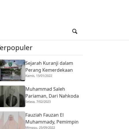
Terpopuler
Sejarah Kuranji dalam
Perang Kemerdekaan
Kamis, 13/01/2022
Indonesia, Basis Harimau
Kuranji
Muhammad Saleh
Pariaman, Dari Nahkoda
Selasa, 7/02/2023
ke Saudagar
Fauziah Fauzan El
Muhammady, Pemimpin
Minggu, 25/09/2022
Diniyyah Puteri