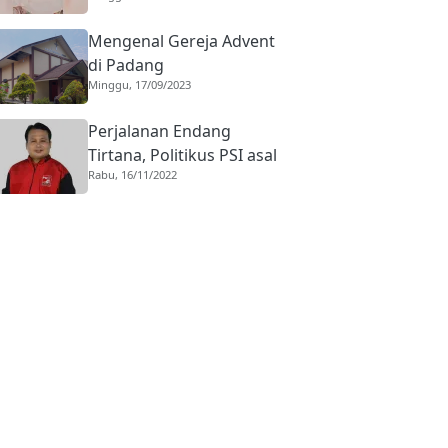
Mengenal Gereja Advent
di Padang
Minggu, 17/09/2023
Perjalanan Endang
Tirtana, Politikus PSI asal
Rabu, 16/11/2022
Pasaman ke Kursi
Komisaris KAI