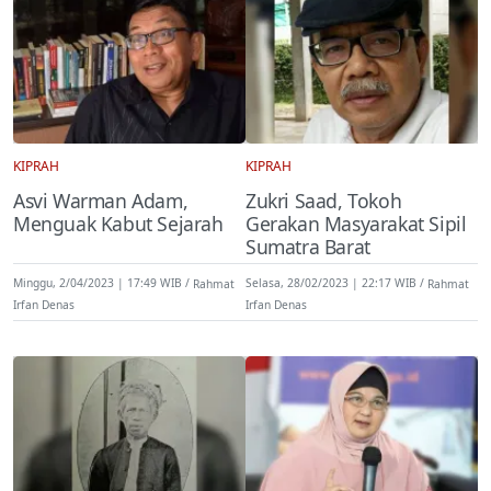
KIPRAH
KIPRAH
Asvi Warman Adam,
Zukri Saad, Tokoh
Menguak Kabut Sejarah
Gerakan Masyarakat Sipil
Sumatra Barat
Minggu, 2/04/2023 | 17:49 WIB
Rahmat
Selasa, 28/02/2023 | 22:17 WIB
Rahmat
Irfan Denas
Irfan Denas