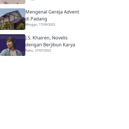
Mengenal Gereja Advent
di Padang
Minggu, 17/09/2023
J.S. Khairen, Novelis
dengan Berjibun Karya
Rabu, 27/07/2022
Lintas Genre