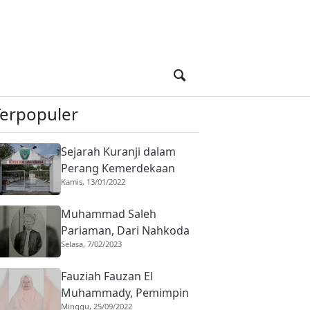
Terpopuler
Sejarah Kuranji dalam
Perang Kemerdekaan
Kamis, 13/01/2022
Indonesia, Basis Harimau
Kuranji
Muhammad Saleh
Pariaman, Dari Nahkoda
Selasa, 7/02/2023
ke Saudagar
Fauziah Fauzan El
Muhammady, Pemimpin
Minggu, 25/09/2022
Diniyyah Puteri