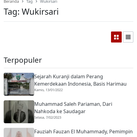
Beranda
Tag
Wukirsari
Tag:
Wukirsari
Terpopuler
Sejarah Kuranji dalam Perang
Kemerdekaan Indonesia, Basis Harimau
Kamis, 13/01/2022
Kuranji
Muhammad Saleh Pariaman, Dari
Nahkoda ke Saudagar
Selasa, 7/02/2023
Fauziah Fauzan El Muhammady, Pemimpin