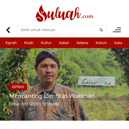
Skip
to
content
Kiprah
Kisah
Kultur
Kabar
Kelana
Kolom
Kata
KIPRAH
Mencanting Identitas Wukirsari
Jumat, 7/11/2025 | 17:15 WIB