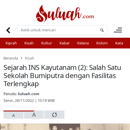
Skip
to
content
Kiprah
Kisah
Kultur
Kabar
Kelana
Kolom
Kata
Beranda
Kisah
Sejarah INS Kayutanam (2): Salah Satu
Sekolah Bumiputra dengan Fasilitas
Terlengkap
Penulis:
Suluah.com
Senin, 28/11/2022 | 10:19 WIB
A
A