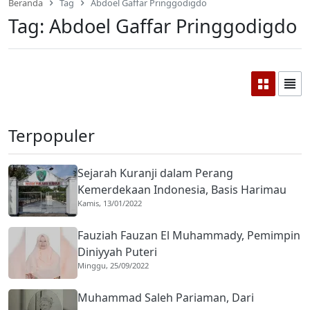
Beranda
Tag
Abdoel Gaffar Pringgodigdo
Tag:
Abdoel Gaffar Pringgodigdo
Terpopuler
Sejarah Kuranji dalam Perang
Kemerdekaan Indonesia, Basis Harimau
Kamis, 13/01/2022
Kuranji
Fauziah Fauzan El Muhammady, Pemimpin
Diniyyah Puteri
Minggu, 25/09/2022
Muhammad Saleh Pariaman, Dari