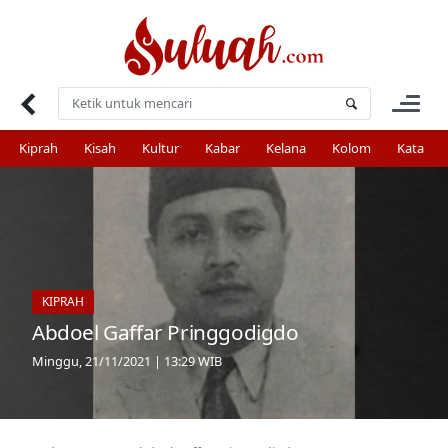
Skip
to
content
Kiprah
Kisah
Kultur
Kabar
Kelana
Kolom
Kata
KIPRAH
Abdoel Gaffar Pringgodigdo
Minggu, 21/11/2021 | 13:29 WIB