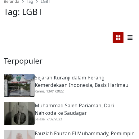
Beranda
Tag
LGBT
Tag:
LGBT
Terpopuler
Sejarah Kuranji dalam Perang
Kemerdekaan Indonesia, Basis Harimau
Kamis, 13/01/2022
Kuranji
Muhammad Saleh Pariaman, Dari
Nahkoda ke Saudagar
Selasa, 7/02/2023
Fauziah Fauzan El Muhammady, Pemimpin