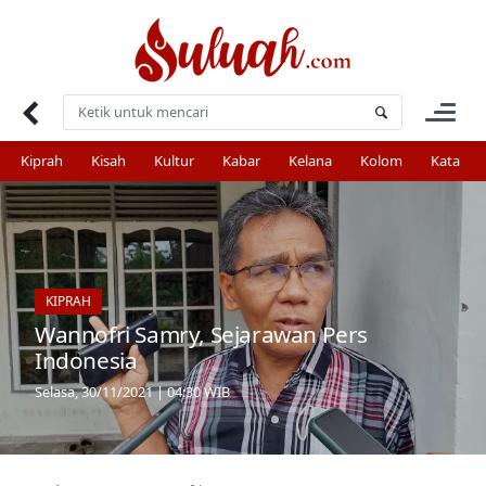
Skip
to
content
Kiprah
Kisah
Kultur
Kabar
Kelana
Kolom
Kata
KIPRAH
Wannofri Samry, Sejarawan Pers
Indonesia
Selasa, 30/11/2021 | 04:30 WIB