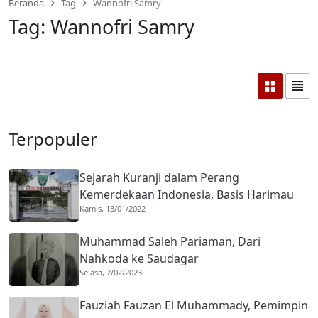
Beranda
Tag
Wannofri Samry
Tag:
Wannofri Samry
Terpopuler
Sejarah Kuranji dalam Perang
Kemerdekaan Indonesia, Basis Harimau
Kamis, 13/01/2022
Kuranji
Muhammad Saleh Pariaman, Dari
Nahkoda ke Saudagar
Selasa, 7/02/2023
Fauziah Fauzan El Muhammady, Pemimpin