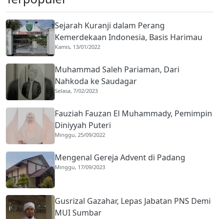
Sejarah Kuranji dalam Perang
Kemerdekaan Indonesia, Basis Harimau
Kamis, 13/01/2022
Kuranji
Muhammad Saleh Pariaman, Dari
Nahkoda ke Saudagar
Selasa, 7/02/2023
Fauziah Fauzan El Muhammady, Pemimpin
Diniyyah Puteri
Minggu, 25/09/2022
Mengenal Gereja Advent di Padang
Minggu, 17/09/2023
Gusrizal Gazahar, Lepas Jabatan PNS Demi
MUI Sumbar