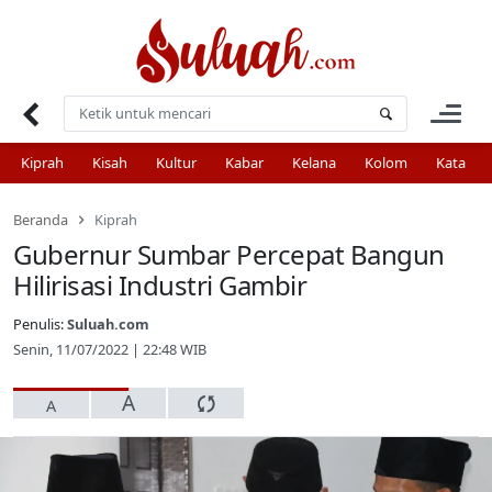
Skip
to
content
Kiprah
Kisah
Kultur
Kabar
Kelana
Kolom
Kata
Beranda
Kiprah
Gubernur Sumbar Percepat Bangun
Hilirisasi Industri Gambir
Penulis:
Suluah.com
Senin, 11/07/2022 | 22:48 WIB
A
A