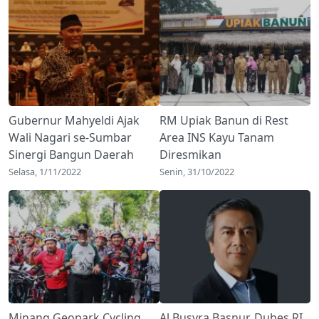
Gubernur Mahyeldi Ajak
RM Upiak Banun di Rest
Wali Nagari se-Sumbar
Area INS Kayu Tanam
Sinergi Bangun Daerah
Diresmikan
Selasa, 1/11/2022
Senin, 31/10/2022
Minang Geopark Cycling,
Al Busyra Basnur, Dubes RI