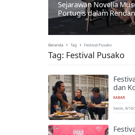
Sejarawan Novelia Mu
Portugis dalam Rendang
Beranda
Tag
Festival Pusako
Tag:
Festival Pusako
Festiv
dan K
KABAR
Senin, 9/10
Festiv