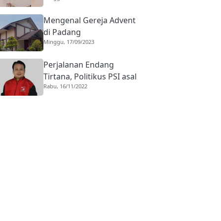
Mengenal Gereja Advent
di Padang
Minggu, 17/09/2023
Perjalanan Endang
Tirtana, Politikus PSI asal
Rabu, 16/11/2022
Pasaman ke Kursi
Komisaris KAI