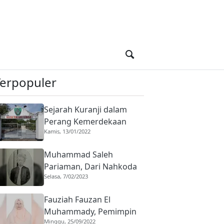
Terpopuler
Sejarah Kuranji dalam
Perang Kemerdekaan
Kamis, 13/01/2022
Indonesia, Basis Harimau
Kuranji
Muhammad Saleh
Pariaman, Dari Nahkoda
Selasa, 7/02/2023
ke Saudagar
Fauziah Fauzan El
Muhammady, Pemimpin
Minggu, 25/09/2022
Diniyyah Puteri