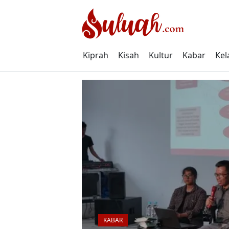
Skip
to
content
Kiprah
Kisah
Kultur
Kabar
Kel
KABAR