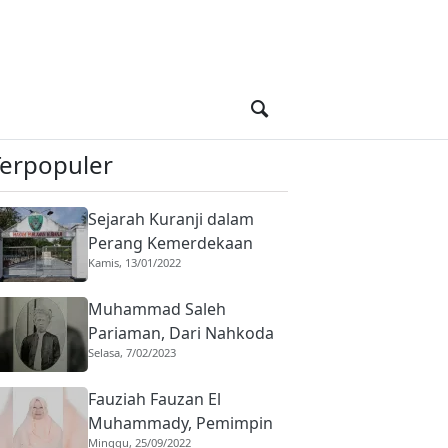
Terpopuler
Sejarah Kuranji dalam
Perang Kemerdekaan
Kamis, 13/01/2022
Indonesia, Basis Harimau
Kuranji
Muhammad Saleh
Pariaman, Dari Nahkoda
Selasa, 7/02/2023
ke Saudagar
Fauziah Fauzan El
Muhammady, Pemimpin
Minggu, 25/09/2022
Diniyyah Puteri