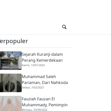
Terpopuler
Sejarah Kuranji dalam
Perang Kemerdekaan
Kamis, 13/01/2022
Indonesia, Basis Harimau
Kuranji
Muhammad Saleh
Pariaman, Dari Nahkoda
Selasa, 7/02/2023
ke Saudagar
Fauziah Fauzan El
Muhammady, Pemimpin
Minggu, 25/09/2022
Diniyyah Puteri