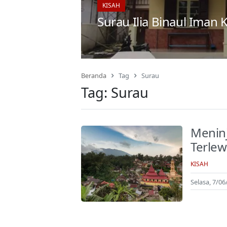
KISAH
Surau Ilia Binaul Iman
Beranda
Tag
Surau
Tag:
Surau
Meninj
Terle
KISAH
Selasa, 7/06