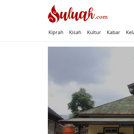
Skip
to
content
Kiprah
Kisah
Kultur
Kabar
Kel