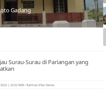
 Koto Gadang
au Surau-Surau di Pariangan yang
watkan
/2022 | 23:52 WIB
Rahmat Irfan Denas