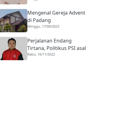
Mengenal Gereja Advent
di Padang
Minggu, 17/09/2023
Perjalanan Endang
Tirtana, Politikus PSI asal
Rabu, 16/11/2022
Pasaman ke Kursi
Komisaris KAI