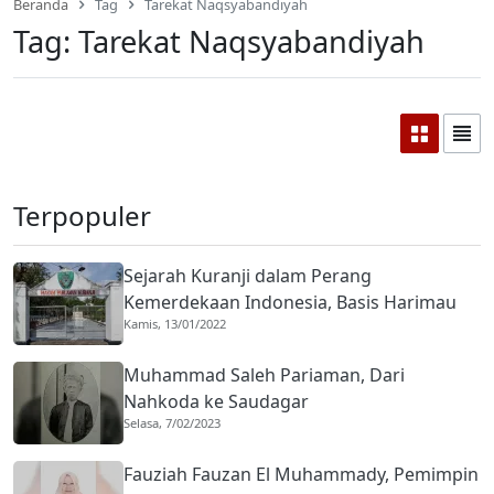
Beranda
Tag
Tarekat Naqsyabandiyah
Tag:
Tarekat Naqsyabandiyah
Terpopuler
Sejarah Kuranji dalam Perang
Kemerdekaan Indonesia, Basis Harimau
Kamis, 13/01/2022
Kuranji
Muhammad Saleh Pariaman, Dari
Nahkoda ke Saudagar
Selasa, 7/02/2023
Fauziah Fauzan El Muhammady, Pemimpin