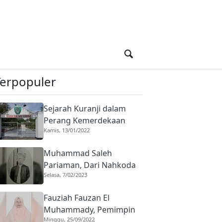
Terpopuler
Sejarah Kuranji dalam
Perang Kemerdekaan
Kamis, 13/01/2022
Indonesia, Basis Harimau
Kuranji
Muhammad Saleh
Pariaman, Dari Nahkoda
Selasa, 7/02/2023
ke Saudagar
Fauziah Fauzan El
Muhammady, Pemimpin
Minggu, 25/09/2022
Diniyyah Puteri