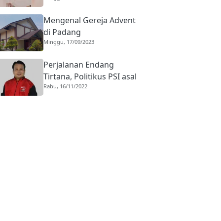
Mengenal Gereja Advent
di Padang
Minggu, 17/09/2023
Perjalanan Endang
Tirtana, Politikus PSI asal
Rabu, 16/11/2022
Pasaman ke Kursi
Komisaris KAI