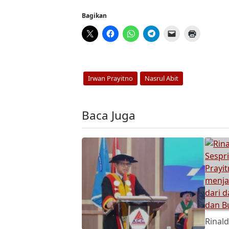
Bagikan
Irwan Prayitno
Nasrul Abit
Baca Juga
Rinald