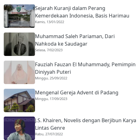
Sejarah Kuranji dalam Perang
Kemerdekaan Indonesia, Basis Harimau
Kamis, 13/01/2022
Kuranji
Muhammad Saleh Pariaman, Dari
Nahkoda ke Saudagar
Selasa, 7/02/2023
Fauziah Fauzan El Muhammady, Pemimpin
Diniyyah Puteri
Minggu, 25/09/2022
Mengenal Gereja Advent di Padang
Minggu, 17/09/2023
J.S. Khairen, Novelis dengan Berjibun Karya
Lintas Genre
Rabu, 27/07/2022