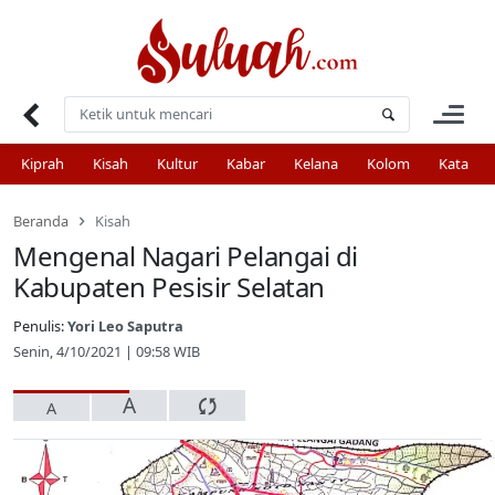
Skip
to
content
Kiprah
Kisah
Kultur
Kabar
Kelana
Kolom
Kata
Beranda
Kisah
Mengenal Nagari Pelangai di
Kabupaten Pesisir Selatan
Penulis:
Yori Leo Saputra
Senin, 4/10/2021 | 09:58 WIB
A
A