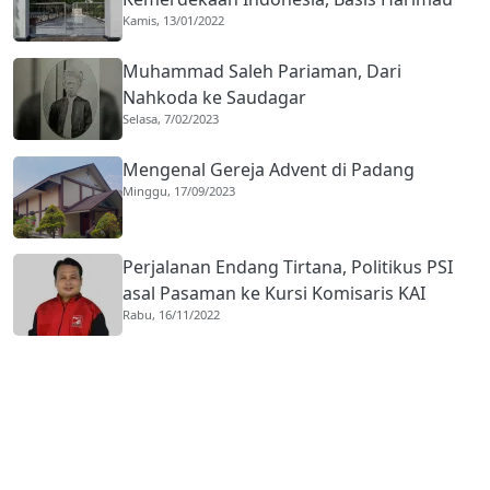
Kamis, 13/01/2022
Kuranji
Muhammad Saleh Pariaman, Dari
Nahkoda ke Saudagar
Selasa, 7/02/2023
Mengenal Gereja Advent di Padang
Minggu, 17/09/2023
Perjalanan Endang Tirtana, Politikus PSI
asal Pasaman ke Kursi Komisaris KAI
Rabu, 16/11/2022