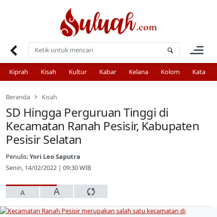
Skip
to
content
Kiprah
Kisah
Kultur
Kabar
Kelana
Kolom
Kata
Beranda
Kisah
SD Hingga Perguruan Tinggi di
Kecamatan Ranah Pesisir, Kabupaten
Pesisir Selatan
Penulis:
Yori Leo Saputra
Senin, 14/02/2022 | 09:30 WIB
A
A