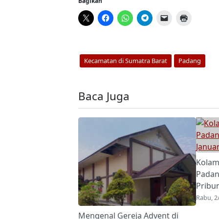
Bagikan
Kecamatan di Sumatra Barat
Padang
Baca Juga
Kolam
Padan
Pribu
Rabu, 2
Mengenal Gereja Advent di