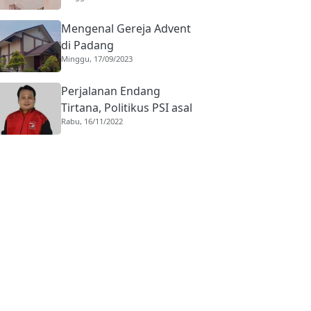
Mengenal Gereja Advent
di Padang
Minggu, 17/09/2023
Perjalanan Endang
Tirtana, Politikus PSI asal
Rabu, 16/11/2022
Pasaman ke Kursi
Komisaris KAI