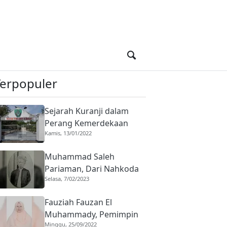
Terpopuler
Sejarah Kuranji dalam
Perang Kemerdekaan
Kamis, 13/01/2022
Indonesia, Basis Harimau
Kuranji
Muhammad Saleh
Pariaman, Dari Nahkoda
Selasa, 7/02/2023
ke Saudagar
Fauziah Fauzan El
Muhammady, Pemimpin
Minggu, 25/09/2022
Diniyyah Puteri