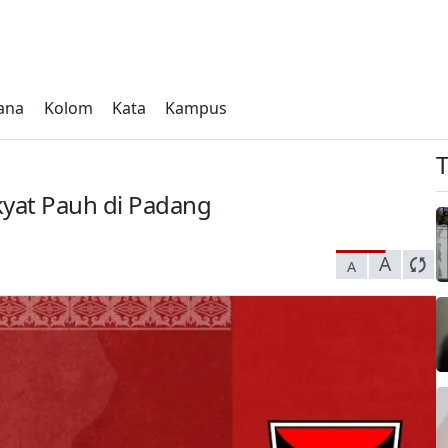
ana
Kolom
Kata
Kampus
at Pauh di Padang
A
A