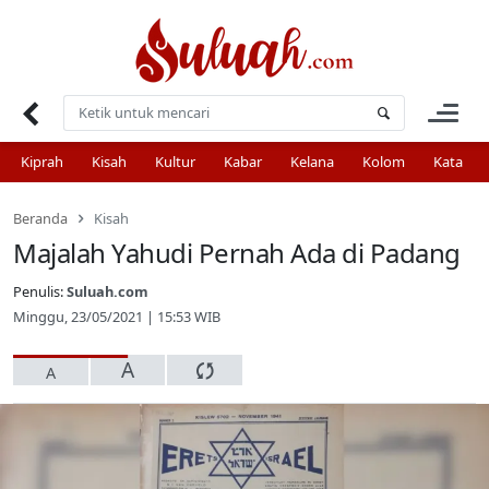
Skip
to
content
Kiprah
Kisah
Kultur
Kabar
Kelana
Kolom
Kata
Beranda
Kisah
Majalah Yahudi Pernah Ada di Padang
Penulis:
Suluah.com
Minggu, 23/05/2021 | 15:53 WIB
A
A