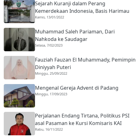
Sejarah Kuranji dalam Perang
Kemerdekaan Indonesia, Basis Harimau
Kamis, 13/01/2022
Kuranji
Muhammad Saleh Pariaman, Dari
Nahkoda ke Saudagar
Selasa, 7/02/2023
Fauziah Fauzan El Muhammady, Pemimpin
Diniyyah Puteri
Minggu, 25/09/2022
Mengenal Gereja Advent di Padang
Minggu, 17/09/2023
Perjalanan Endang Tirtana, Politikus PSI
asal Pasaman ke Kursi Komisaris KAI
Rabu, 16/11/2022