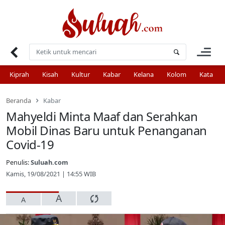
Skip
to
content
Kiprah
Kisah
Kultur
Kabar
Kelana
Kolom
Kata
Beranda
Kabar
Mahyeldi Minta Maaf dan Serahkan
Mobil Dinas Baru untuk Penanganan
Covid-19
Penulis:
Suluah.com
Kamis, 19/08/2021 | 14:55 WIB
A
A