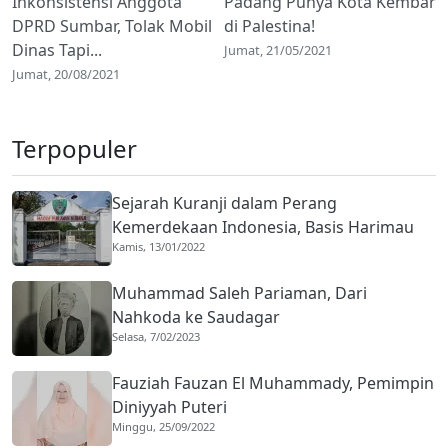
Inkonsistensi Anggota
Padang Punya Kota Kembar
DPRD Sumbar, Tolak Mobil
di Palestina!
Dinas Tapi...
Jumat, 21/05/2021
Jumat, 20/08/2021
Terpopuler
Sejarah Kuranji dalam Perang
Kemerdekaan Indonesia, Basis Harimau
Kamis, 13/01/2022
Kuranji
Muhammad Saleh Pariaman, Dari
Nahkoda ke Saudagar
Selasa, 7/02/2023
Fauziah Fauzan El Muhammady, Pemimpin
Diniyyah Puteri
Minggu, 25/09/2022