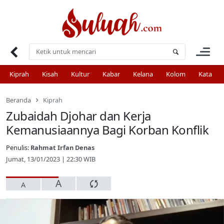
Skip
to
content
Kiprah
Kisah
Kultur
Kabar
Kelana
Kolom
Kata
Beranda
Kiprah
Zubaidah Djohar dan Kerja
Kemanusiaannya Bagi Korban Konflik
Penulis:
Rahmat Irfan Denas
Jumat, 13/01/2023 | 22:30 WIB
A
A