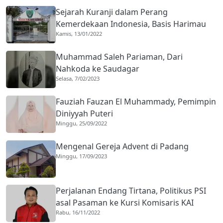
Sejarah Kuranji dalam Perang
Kemerdekaan Indonesia, Basis Harimau
Kamis, 13/01/2022
Kuranji
Muhammad Saleh Pariaman, Dari
Nahkoda ke Saudagar
Selasa, 7/02/2023
Fauziah Fauzan El Muhammady, Pemimpin
Diniyyah Puteri
Minggu, 25/09/2022
Mengenal Gereja Advent di Padang
Minggu, 17/09/2023
Perjalanan Endang Tirtana, Politikus PSI
asal Pasaman ke Kursi Komisaris KAI
Rabu, 16/11/2022