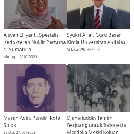
Aisyah Elliyanti, Spesialis
Syukri Arief, Guru Besar
Kedokteran Nuklir Pertama
Kimia Universitas Andalas
di Sumatera
Selasa, 29/08/2023
Minggu, 8/10/2023
Marah Adin, Pendiri Kota
Djamaluddin Tamim,
Solok
Berjuang untuk Indonesia
Merdeka Meski Keluar-
Sabtu, 27/05/2023