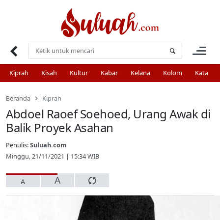
Skip
to
content
Kiprah
Kisah
Kultur
Kabar
Kelana
Kolom
Kata
Beranda
Kiprah
Abdoel Raoef Soehoed, Urang Awak di
Balik Proyek Asahan
Penulis:
Suluah.com
Minggu, 21/11/2021 | 15:34 WIB
A
A