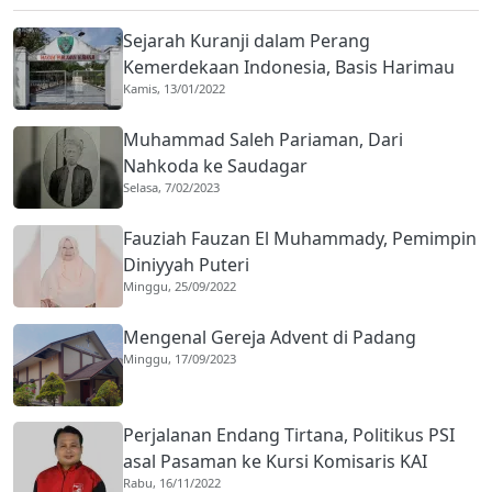
Sejarah Kuranji dalam Perang
Kemerdekaan Indonesia, Basis Harimau
Kamis, 13/01/2022
Kuranji
Muhammad Saleh Pariaman, Dari
Nahkoda ke Saudagar
Selasa, 7/02/2023
Fauziah Fauzan El Muhammady, Pemimpin
Diniyyah Puteri
Minggu, 25/09/2022
Mengenal Gereja Advent di Padang
Minggu, 17/09/2023
Perjalanan Endang Tirtana, Politikus PSI
asal Pasaman ke Kursi Komisaris KAI
Rabu, 16/11/2022