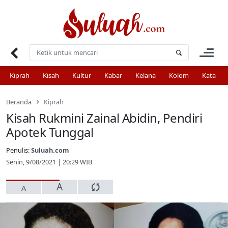
Skip
to
content
Kiprah
Kisah
Kultur
Kabar
Kelana
Kolom
Kata
Beranda
Kiprah
Kisah Rukmini Zainal Abidin, Pendiri
Apotek Tunggal
Penulis:
Suluah.com
Senin, 9/08/2021 | 20:29 WIB
A
A